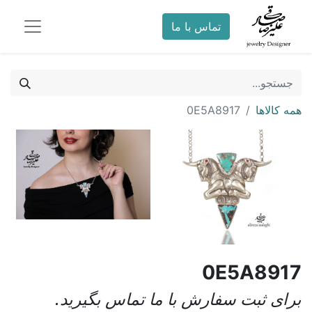
تماس با ما
همه کالاها
0E5A8917
0E5A8917
برای ثبت سفارش با ما تماس بگیرید.