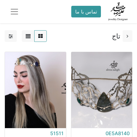
تماس با ما
تاج
51511
0E5A8140